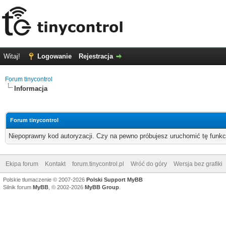
Witaj!
Logowanie
Rejestracja
Forum tinycontrol
Informacja
Forum tinycontrol
Niepoprawny kod autoryzacji. Czy na pewno próbujesz uruchomić tę funk
Ekipa forum
Kontakt
forum.tinycontrol.pl
Wróć do góry
Wersja bez grafiki
Polskie tłumaczenie © 2007-2026
Polski Support MyBB
Silnik forum
MyBB
, © 2002-2026
MyBB Group
.