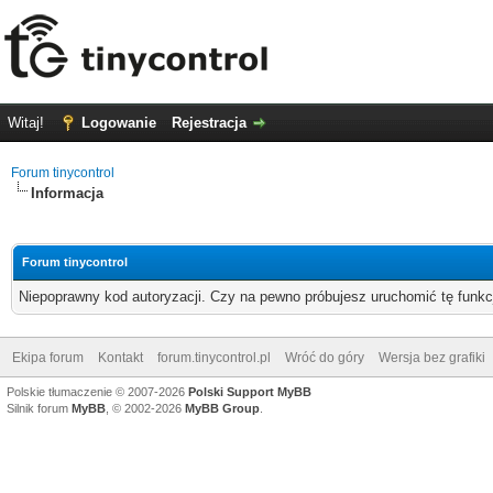
Witaj!
Logowanie
Rejestracja
Forum tinycontrol
Informacja
Forum tinycontrol
Niepoprawny kod autoryzacji. Czy na pewno próbujesz uruchomić tę funk
Ekipa forum
Kontakt
forum.tinycontrol.pl
Wróć do góry
Wersja bez grafiki
Polskie tłumaczenie © 2007-2026
Polski Support MyBB
Silnik forum
MyBB
, © 2002-2026
MyBB Group
.