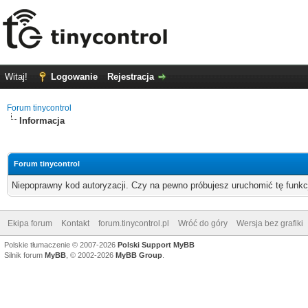
Witaj!
Logowanie
Rejestracja
Forum tinycontrol
Informacja
Forum tinycontrol
Niepoprawny kod autoryzacji. Czy na pewno próbujesz uruchomić tę funk
Ekipa forum
Kontakt
forum.tinycontrol.pl
Wróć do góry
Wersja bez grafiki
Polskie tłumaczenie © 2007-2026
Polski Support MyBB
Silnik forum
MyBB
, © 2002-2026
MyBB Group
.