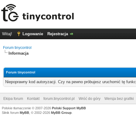
Witaj!
Logowanie
Rejestracja
Forum tinycontrol
Informacja
Forum tinycontrol
Niepoprawny kod autoryzacji. Czy na pewno próbujesz uruchomić tę funk
Ekipa forum
Kontakt
forum.tinycontrol.pl
Wróć do góry
Wersja bez grafiki
Polskie tłumaczenie © 2007-2026
Polski Support MyBB
Silnik forum
MyBB
, © 2002-2026
MyBB Group
.