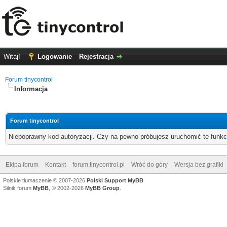
Witaj!
Logowanie
Rejestracja
Forum tinycontrol
Informacja
Forum tinycontrol
Niepoprawny kod autoryzacji. Czy na pewno próbujesz uruchomić tę funk
Ekipa forum
Kontakt
forum.tinycontrol.pl
Wróć do góry
Wersja bez grafiki
Polskie tłumaczenie © 2007-2026
Polski Support MyBB
Silnik forum
MyBB
, © 2002-2026
MyBB Group
.