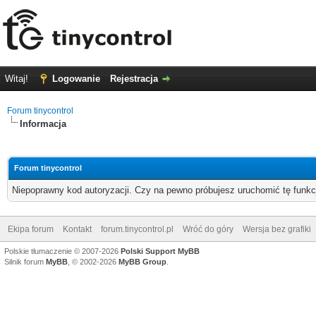
Witaj!
Logowanie
Rejestracja
Forum tinycontrol
Informacja
Forum tinycontrol
Niepoprawny kod autoryzacji. Czy na pewno próbujesz uruchomić tę funk
Ekipa forum
Kontakt
forum.tinycontrol.pl
Wróć do góry
Wersja bez grafiki
Polskie tłumaczenie © 2007-2026
Polski Support MyBB
Silnik forum
MyBB
, © 2002-2026
MyBB Group
.