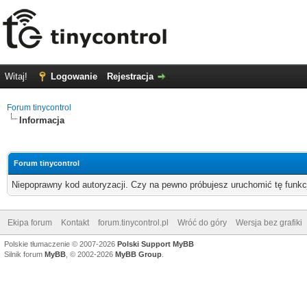
Witaj!
Logowanie
Rejestracja
Forum tinycontrol
Informacja
Forum tinycontrol
Niepoprawny kod autoryzacji. Czy na pewno próbujesz uruchomić tę funk
Ekipa forum
Kontakt
forum.tinycontrol.pl
Wróć do góry
Wersja bez grafiki
Polskie tłumaczenie © 2007-2026
Polski Support MyBB
Silnik forum
MyBB
, © 2002-2026
MyBB Group
.