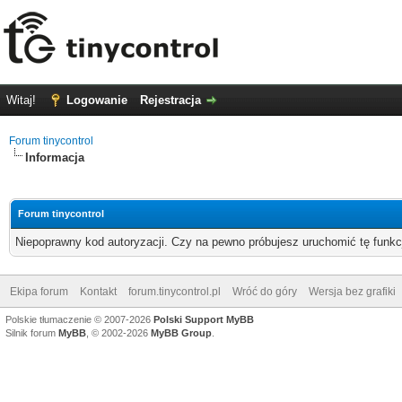
Witaj!
Logowanie
Rejestracja
Forum tinycontrol
Informacja
Forum tinycontrol
Niepoprawny kod autoryzacji. Czy na pewno próbujesz uruchomić tę funk
Ekipa forum
Kontakt
forum.tinycontrol.pl
Wróć do góry
Wersja bez grafiki
Polskie tłumaczenie © 2007-2026
Polski Support MyBB
Silnik forum
MyBB
, © 2002-2026
MyBB Group
.