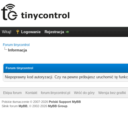
Witaj!
Logowanie
Rejestracja
Forum tinycontrol
Informacja
Forum tinycontrol
Niepoprawny kod autoryzacji. Czy na pewno próbujesz uruchomić tę funk
Ekipa forum
Kontakt
forum.tinycontrol.pl
Wróć do góry
Wersja bez grafiki
Polskie tłumaczenie © 2007-2026
Polski Support MyBB
Silnik forum
MyBB
, © 2002-2026
MyBB Group
.