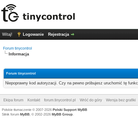
Witaj!
Logowanie
Rejestracja
Forum tinycontrol
Informacja
Forum tinycontrol
Niepoprawny kod autoryzacji. Czy na pewno próbujesz uruchomić tę funk
Ekipa forum
Kontakt
forum.tinycontrol.pl
Wróć do góry
Wersja bez grafiki
Polskie tłumaczenie © 2007-2026
Polski Support MyBB
Silnik forum
MyBB
, © 2002-2026
MyBB Group
.