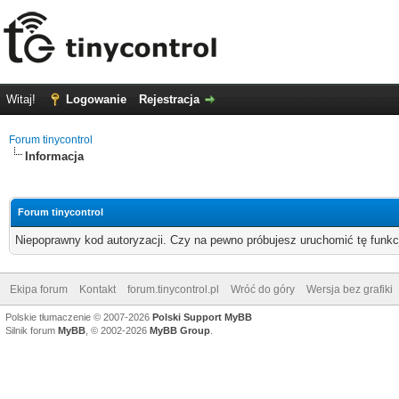
Witaj!
Logowanie
Rejestracja
Forum tinycontrol
Informacja
Forum tinycontrol
Niepoprawny kod autoryzacji. Czy na pewno próbujesz uruchomić tę funk
Ekipa forum
Kontakt
forum.tinycontrol.pl
Wróć do góry
Wersja bez grafiki
Polskie tłumaczenie © 2007-2026
Polski Support MyBB
Silnik forum
MyBB
, © 2002-2026
MyBB Group
.