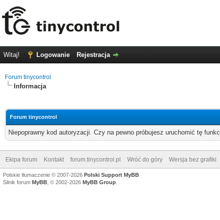
Witaj!
Logowanie
Rejestracja
Forum tinycontrol
Informacja
Forum tinycontrol
Niepoprawny kod autoryzacji. Czy na pewno próbujesz uruchomić tę funk
Ekipa forum
Kontakt
forum.tinycontrol.pl
Wróć do góry
Wersja bez grafiki
Polskie tłumaczenie © 2007-2026
Polski Support MyBB
Silnik forum
MyBB
, © 2002-2026
MyBB Group
.