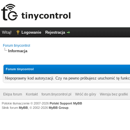
Witaj!
Logowanie
Rejestracja
Forum tinycontrol
Informacja
Forum tinycontrol
Niepoprawny kod autoryzacji. Czy na pewno próbujesz uruchomić tę funk
Ekipa forum
Kontakt
forum.tinycontrol.pl
Wróć do góry
Wersja bez grafiki
Polskie tłumaczenie © 2007-2026
Polski Support MyBB
Silnik forum
MyBB
, © 2002-2026
MyBB Group
.