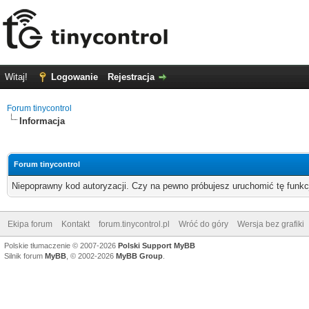
Witaj!
Logowanie
Rejestracja
Forum tinycontrol
Informacja
Forum tinycontrol
Niepoprawny kod autoryzacji. Czy na pewno próbujesz uruchomić tę funk
Ekipa forum
Kontakt
forum.tinycontrol.pl
Wróć do góry
Wersja bez grafiki
Polskie tłumaczenie © 2007-2026
Polski Support MyBB
Silnik forum
MyBB
, © 2002-2026
MyBB Group
.