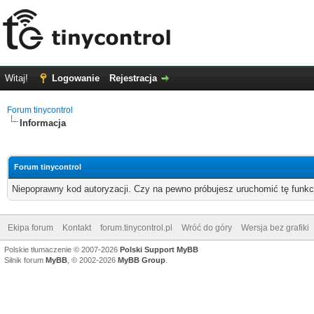
Witaj!
Logowanie
Rejestracja
Forum tinycontrol
Informacja
Forum tinycontrol
Niepoprawny kod autoryzacji. Czy na pewno próbujesz uruchomić tę funk
Ekipa forum
Kontakt
forum.tinycontrol.pl
Wróć do góry
Wersja bez grafiki
Polskie tłumaczenie © 2007-2026
Polski Support MyBB
Silnik forum
MyBB
, © 2002-2026
MyBB Group
.