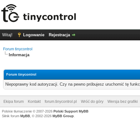
Witaj!
Logowanie
Rejestracja
Forum tinycontrol
Informacja
Forum tinycontrol
Niepoprawny kod autoryzacji. Czy na pewno próbujesz uruchomić tę funk
Ekipa forum
Kontakt
forum.tinycontrol.pl
Wróć do góry
Wersja bez grafiki
Polskie tłumaczenie © 2007-2026
Polski Support MyBB
Silnik forum
MyBB
, © 2002-2026
MyBB Group
.