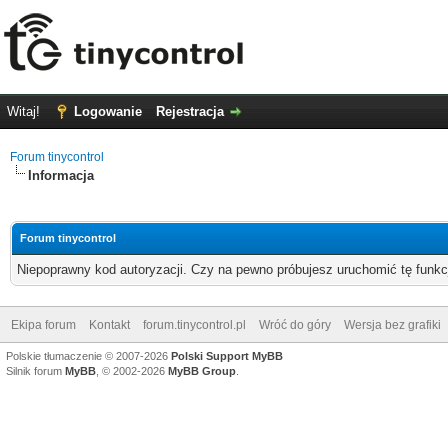
Witaj!
Logowanie
Rejestracja
Forum tinycontrol
Informacja
Forum tinycontrol
Niepoprawny kod autoryzacji. Czy na pewno próbujesz uruchomić tę funk
Ekipa forum
Kontakt
forum.tinycontrol.pl
Wróć do góry
Wersja bez grafiki
Polskie tłumaczenie © 2007-2026
Polski Support MyBB
Silnik forum
MyBB
, © 2002-2026
MyBB Group
.