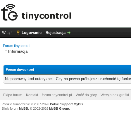
Witaj!
Logowanie
Rejestracja
Forum tinycontrol
Informacja
Forum tinycontrol
Niepoprawny kod autoryzacji. Czy na pewno próbujesz uruchomić tę funk
Ekipa forum
Kontakt
forum.tinycontrol.pl
Wróć do góry
Wersja bez grafiki
Polskie tłumaczenie © 2007-2026
Polski Support MyBB
Silnik forum
MyBB
, © 2002-2026
MyBB Group
.