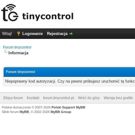
Witaj!
Logowanie
Rejestracja
Forum tinycontrol
Informacja
Forum tinycontrol
Niepoprawny kod autoryzacji. Czy na pewno próbujesz uruchomić tę funk
Ekipa forum
Kontakt
forum.tinycontrol.pl
Wróć do góry
Wersja bez grafiki
Polskie tłumaczenie © 2007-2026
Polski Support MyBB
Silnik forum
MyBB
, © 2002-2026
MyBB Group
.