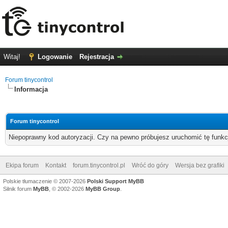
Witaj!
Logowanie
Rejestracja
Forum tinycontrol
Informacja
Forum tinycontrol
Niepoprawny kod autoryzacji. Czy na pewno próbujesz uruchomić tę funk
Ekipa forum
Kontakt
forum.tinycontrol.pl
Wróć do góry
Wersja bez grafiki
Polskie tłumaczenie © 2007-2026
Polski Support MyBB
Silnik forum
MyBB
, © 2002-2026
MyBB Group
.