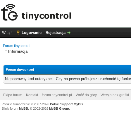
Witaj!
Logowanie
Rejestracja
Forum tinycontrol
Informacja
Forum tinycontrol
Niepoprawny kod autoryzacji. Czy na pewno próbujesz uruchomić tę funk
Ekipa forum
Kontakt
forum.tinycontrol.pl
Wróć do góry
Wersja bez grafiki
Polskie tłumaczenie © 2007-2026
Polski Support MyBB
Silnik forum
MyBB
, © 2002-2026
MyBB Group
.