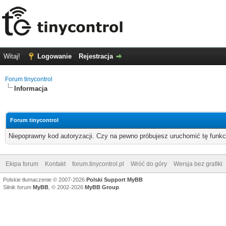
Witaj!
Logowanie
Rejestracja
Forum tinycontrol
Informacja
Forum tinycontrol
Niepoprawny kod autoryzacji. Czy na pewno próbujesz uruchomić tę funk
Ekipa forum
Kontakt
forum.tinycontrol.pl
Wróć do góry
Wersja bez grafiki
Polskie tłumaczenie © 2007-2026
Polski Support MyBB
Silnik forum
MyBB
, © 2002-2026
MyBB Group
.