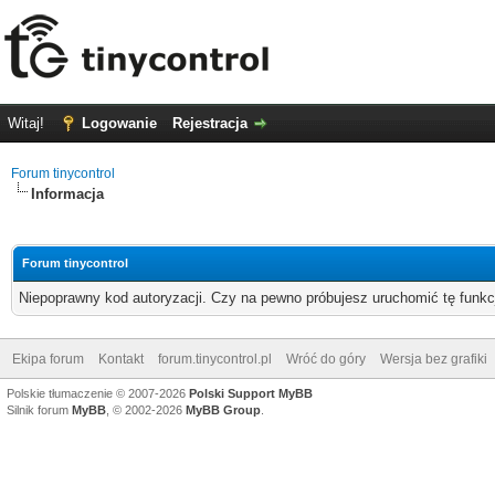
Witaj!
Logowanie
Rejestracja
Forum tinycontrol
Informacja
Forum tinycontrol
Niepoprawny kod autoryzacji. Czy na pewno próbujesz uruchomić tę funk
Ekipa forum
Kontakt
forum.tinycontrol.pl
Wróć do góry
Wersja bez grafiki
Polskie tłumaczenie © 2007-2026
Polski Support MyBB
Silnik forum
MyBB
, © 2002-2026
MyBB Group
.