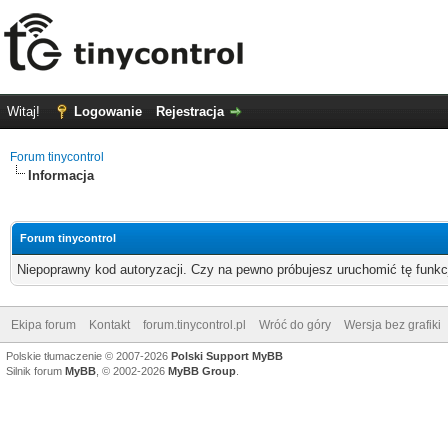
Witaj!
Logowanie
Rejestracja
Forum tinycontrol
Informacja
Forum tinycontrol
Niepoprawny kod autoryzacji. Czy na pewno próbujesz uruchomić tę funk
Ekipa forum
Kontakt
forum.tinycontrol.pl
Wróć do góry
Wersja bez grafiki
Polskie tłumaczenie © 2007-2026
Polski Support MyBB
Silnik forum
MyBB
, © 2002-2026
MyBB Group
.