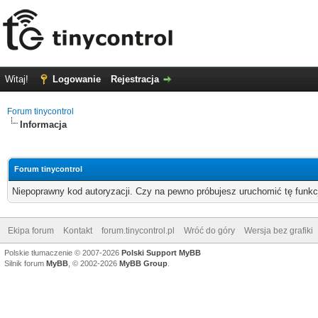
Witaj!
Logowanie
Rejestracja
Forum tinycontrol
Informacja
Forum tinycontrol
Niepoprawny kod autoryzacji. Czy na pewno próbujesz uruchomić tę funk
Ekipa forum
Kontakt
forum.tinycontrol.pl
Wróć do góry
Wersja bez grafiki
Polskie tłumaczenie © 2007-2026
Polski Support MyBB
Silnik forum
MyBB
, © 2002-2026
MyBB Group
.