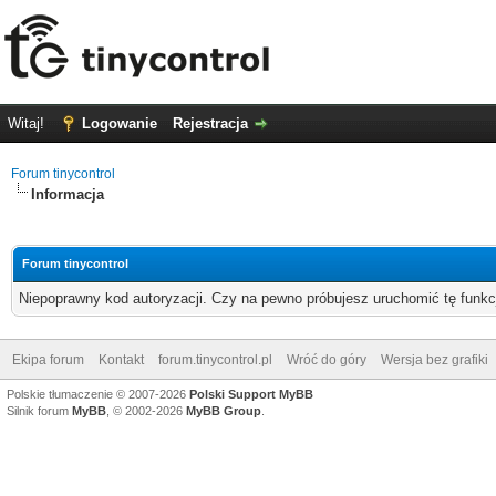
Witaj!
Logowanie
Rejestracja
Forum tinycontrol
Informacja
Forum tinycontrol
Niepoprawny kod autoryzacji. Czy na pewno próbujesz uruchomić tę funk
Ekipa forum
Kontakt
forum.tinycontrol.pl
Wróć do góry
Wersja bez grafiki
Polskie tłumaczenie © 2007-2026
Polski Support MyBB
Silnik forum
MyBB
, © 2002-2026
MyBB Group
.