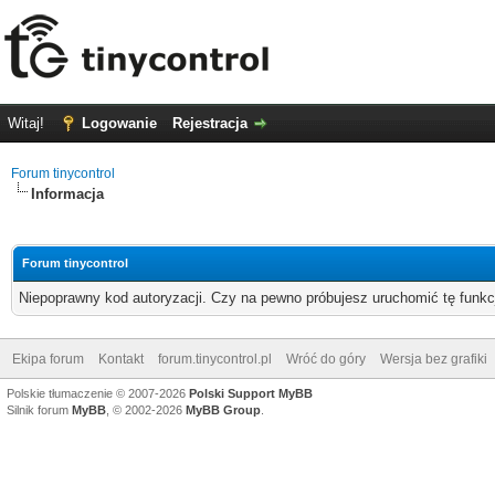
Witaj!
Logowanie
Rejestracja
Forum tinycontrol
Informacja
Forum tinycontrol
Niepoprawny kod autoryzacji. Czy na pewno próbujesz uruchomić tę funk
Ekipa forum
Kontakt
forum.tinycontrol.pl
Wróć do góry
Wersja bez grafiki
Polskie tłumaczenie © 2007-2026
Polski Support MyBB
Silnik forum
MyBB
, © 2002-2026
MyBB Group
.