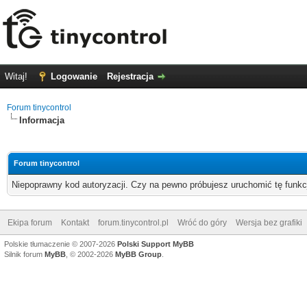
Witaj!
Logowanie
Rejestracja
Forum tinycontrol
Informacja
Forum tinycontrol
Niepoprawny kod autoryzacji. Czy na pewno próbujesz uruchomić tę funk
Ekipa forum
Kontakt
forum.tinycontrol.pl
Wróć do góry
Wersja bez grafiki
Polskie tłumaczenie © 2007-2026
Polski Support MyBB
Silnik forum
MyBB
, © 2002-2026
MyBB Group
.