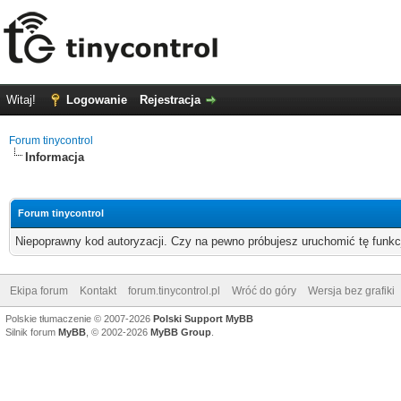
Witaj!
Logowanie
Rejestracja
Forum tinycontrol
Informacja
Forum tinycontrol
Niepoprawny kod autoryzacji. Czy na pewno próbujesz uruchomić tę funk
Ekipa forum
Kontakt
forum.tinycontrol.pl
Wróć do góry
Wersja bez grafiki
Polskie tłumaczenie © 2007-2026
Polski Support MyBB
Silnik forum
MyBB
, © 2002-2026
MyBB Group
.