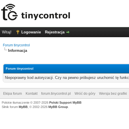
Witaj!
Logowanie
Rejestracja
Forum tinycontrol
Informacja
Forum tinycontrol
Niepoprawny kod autoryzacji. Czy na pewno próbujesz uruchomić tę funk
Ekipa forum
Kontakt
forum.tinycontrol.pl
Wróć do góry
Wersja bez grafiki
Polskie tłumaczenie © 2007-2026
Polski Support MyBB
Silnik forum
MyBB
, © 2002-2026
MyBB Group
.