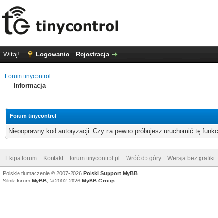
Witaj!
Logowanie
Rejestracja
Forum tinycontrol
Informacja
Forum tinycontrol
Niepoprawny kod autoryzacji. Czy na pewno próbujesz uruchomić tę funk
Ekipa forum
Kontakt
forum.tinycontrol.pl
Wróć do góry
Wersja bez grafiki
Polskie tłumaczenie © 2007-2026
Polski Support MyBB
Silnik forum
MyBB
, © 2002-2026
MyBB Group
.