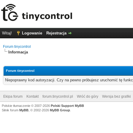
Witaj!
Logowanie
Rejestracja
Forum tinycontrol
Informacja
Forum tinycontrol
Niepoprawny kod autoryzacji. Czy na pewno próbujesz uruchomić tę funk
Ekipa forum
Kontakt
forum.tinycontrol.pl
Wróć do góry
Wersja bez grafiki
Polskie tłumaczenie © 2007-2026
Polski Support MyBB
Silnik forum
MyBB
, © 2002-2026
MyBB Group
.