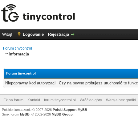
Witaj!
Logowanie
Rejestracja
Forum tinycontrol
Informacja
Forum tinycontrol
Niepoprawny kod autoryzacji. Czy na pewno próbujesz uruchomić tę funk
Ekipa forum
Kontakt
forum.tinycontrol.pl
Wróć do góry
Wersja bez grafiki
Polskie tłumaczenie © 2007-2026
Polski Support MyBB
Silnik forum
MyBB
, © 2002-2026
MyBB Group
.