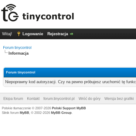
Witaj!
Logowanie
Rejestracja
Forum tinycontrol
Informacja
Forum tinycontrol
Niepoprawny kod autoryzacji. Czy na pewno próbujesz uruchomić tę funk
Ekipa forum
Kontakt
forum.tinycontrol.pl
Wróć do góry
Wersja bez grafiki
Polskie tłumaczenie © 2007-2026
Polski Support MyBB
Silnik forum
MyBB
, © 2002-2026
MyBB Group
.