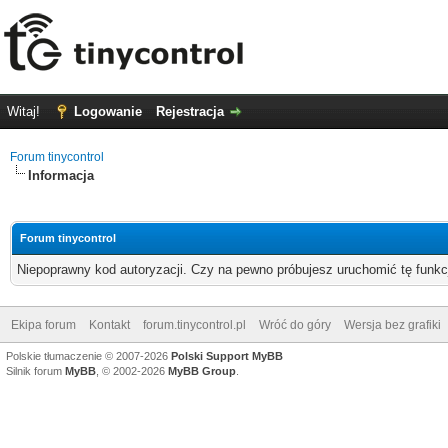
Witaj!
Logowanie
Rejestracja
Forum tinycontrol
Informacja
Forum tinycontrol
Niepoprawny kod autoryzacji. Czy na pewno próbujesz uruchomić tę funk
Ekipa forum
Kontakt
forum.tinycontrol.pl
Wróć do góry
Wersja bez grafiki
Polskie tłumaczenie © 2007-2026
Polski Support MyBB
Silnik forum
MyBB
, © 2002-2026
MyBB Group
.