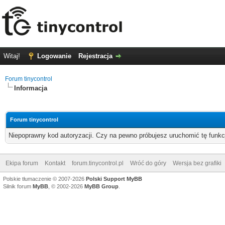
Witaj!
Logowanie
Rejestracja
Forum tinycontrol
Informacja
Forum tinycontrol
Niepoprawny kod autoryzacji. Czy na pewno próbujesz uruchomić tę funk
Ekipa forum
Kontakt
forum.tinycontrol.pl
Wróć do góry
Wersja bez grafiki
Polskie tłumaczenie © 2007-2026
Polski Support MyBB
Silnik forum
MyBB
, © 2002-2026
MyBB Group
.