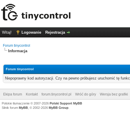
Witaj!
Logowanie
Rejestracja
Forum tinycontrol
Informacja
Forum tinycontrol
Niepoprawny kod autoryzacji. Czy na pewno próbujesz uruchomić tę funk
Ekipa forum
Kontakt
forum.tinycontrol.pl
Wróć do góry
Wersja bez grafiki
Polskie tłumaczenie © 2007-2026
Polski Support MyBB
Silnik forum
MyBB
, © 2002-2026
MyBB Group
.