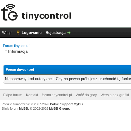
Witaj!
Logowanie
Rejestracja
Forum tinycontrol
Informacja
Forum tinycontrol
Niepoprawny kod autoryzacji. Czy na pewno próbujesz uruchomić tę funk
Ekipa forum
Kontakt
forum.tinycontrol.pl
Wróć do góry
Wersja bez grafiki
Polskie tłumaczenie © 2007-2026
Polski Support MyBB
Silnik forum
MyBB
, © 2002-2026
MyBB Group
.