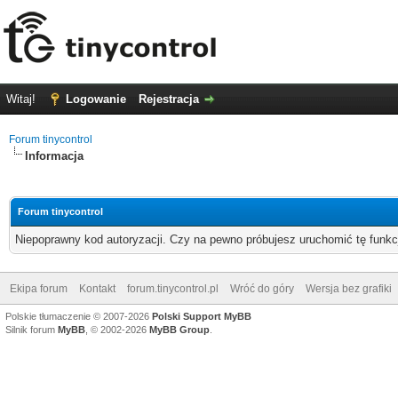
Witaj!
Logowanie
Rejestracja
Forum tinycontrol
Informacja
Forum tinycontrol
Niepoprawny kod autoryzacji. Czy na pewno próbujesz uruchomić tę funk
Ekipa forum
Kontakt
forum.tinycontrol.pl
Wróć do góry
Wersja bez grafiki
Polskie tłumaczenie © 2007-2026
Polski Support MyBB
Silnik forum
MyBB
, © 2002-2026
MyBB Group
.