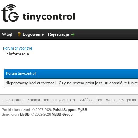
Witaj!
Logowanie
Rejestracja
Forum tinycontrol
Informacja
Forum tinycontrol
Niepoprawny kod autoryzacji. Czy na pewno próbujesz uruchomić tę funk
Ekipa forum
Kontakt
forum.tinycontrol.pl
Wróć do góry
Wersja bez grafiki
Polskie tłumaczenie © 2007-2026
Polski Support MyBB
Silnik forum
MyBB
, © 2002-2026
MyBB Group
.