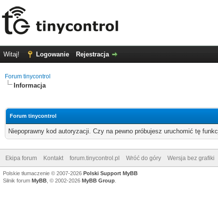
Witaj!
Logowanie
Rejestracja
Forum tinycontrol
Informacja
Forum tinycontrol
Niepoprawny kod autoryzacji. Czy na pewno próbujesz uruchomić tę funk
Ekipa forum
Kontakt
forum.tinycontrol.pl
Wróć do góry
Wersja bez grafiki
Polskie tłumaczenie © 2007-2026
Polski Support MyBB
Silnik forum
MyBB
, © 2002-2026
MyBB Group
.