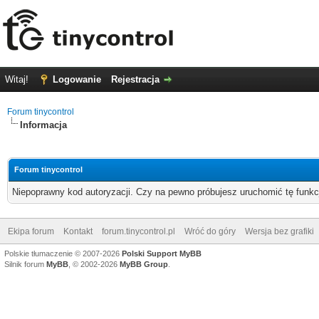
Witaj!
Logowanie
Rejestracja
Forum tinycontrol
Informacja
Forum tinycontrol
Niepoprawny kod autoryzacji. Czy na pewno próbujesz uruchomić tę funk
Ekipa forum
Kontakt
forum.tinycontrol.pl
Wróć do góry
Wersja bez grafiki
Polskie tłumaczenie © 2007-2026
Polski Support MyBB
Silnik forum
MyBB
, © 2002-2026
MyBB Group
.