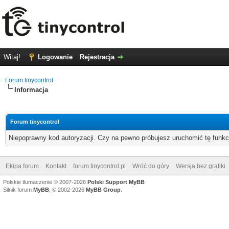
Witaj!
Logowanie
Rejestracja
Forum tinycontrol
Informacja
Forum tinycontrol
Niepoprawny kod autoryzacji. Czy na pewno próbujesz uruchomić tę funk
Ekipa forum
Kontakt
forum.tinycontrol.pl
Wróć do góry
Wersja bez grafiki
Polskie tłumaczenie © 2007-2026
Polski Support MyBB
Silnik forum
MyBB
, © 2002-2026
MyBB Group
.