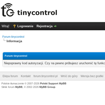
Witaj!
Logowanie
Rejestracja
Forum tinycontrol
Informacja
Forum tinycontrol
Niepoprawny kod autoryzacji. Czy na pewno próbujesz uruchomić tę funk
Ekipa forum
Kontakt
forum.tinycontrol.pl
Wróć do góry
Wersja bez grafiki
Polskie tłumaczenie © 2007-2026
Polski Support MyBB
Silnik forum
MyBB
, © 2002-2026
MyBB Group
.