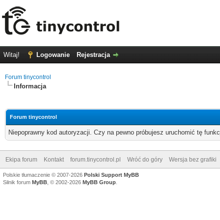
Witaj!
Logowanie
Rejestracja
Forum tinycontrol
Informacja
Forum tinycontrol
Niepoprawny kod autoryzacji. Czy na pewno próbujesz uruchomić tę funk
Ekipa forum
Kontakt
forum.tinycontrol.pl
Wróć do góry
Wersja bez grafiki
Polskie tłumaczenie © 2007-2026
Polski Support MyBB
Silnik forum
MyBB
, © 2002-2026
MyBB Group
.