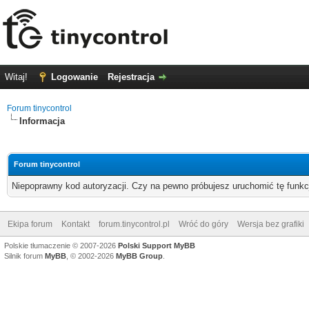
Witaj!
Logowanie
Rejestracja
Forum tinycontrol
Informacja
Forum tinycontrol
Niepoprawny kod autoryzacji. Czy na pewno próbujesz uruchomić tę funk
Ekipa forum
Kontakt
forum.tinycontrol.pl
Wróć do góry
Wersja bez grafiki
Polskie tłumaczenie © 2007-2026
Polski Support MyBB
Silnik forum
MyBB
, © 2002-2026
MyBB Group
.