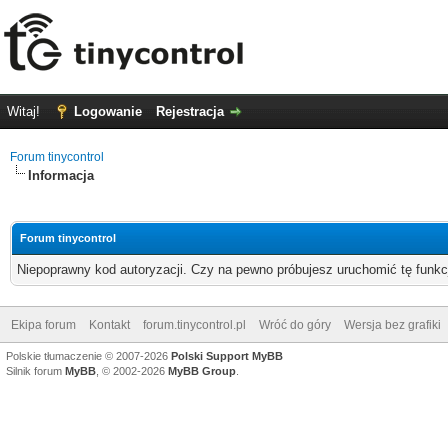
Witaj!
Logowanie
Rejestracja
Forum tinycontrol
Informacja
Forum tinycontrol
Niepoprawny kod autoryzacji. Czy na pewno próbujesz uruchomić tę funk
Ekipa forum
Kontakt
forum.tinycontrol.pl
Wróć do góry
Wersja bez grafiki
Polskie tłumaczenie © 2007-2026
Polski Support MyBB
Silnik forum
MyBB
, © 2002-2026
MyBB Group
.