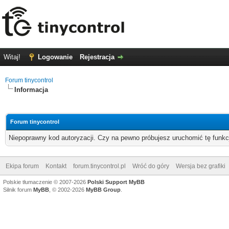
Witaj!
Logowanie
Rejestracja
Forum tinycontrol
Informacja
Forum tinycontrol
Niepoprawny kod autoryzacji. Czy na pewno próbujesz uruchomić tę funk
Ekipa forum
Kontakt
forum.tinycontrol.pl
Wróć do góry
Wersja bez grafiki
Polskie tłumaczenie © 2007-2026
Polski Support MyBB
Silnik forum
MyBB
, © 2002-2026
MyBB Group
.