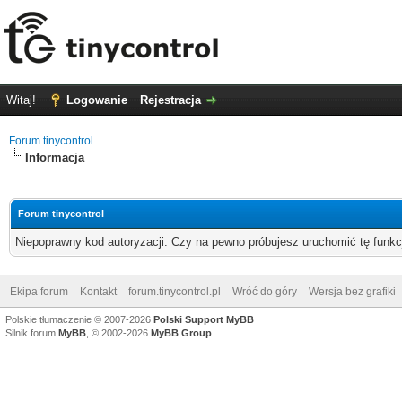
Witaj!
Logowanie
Rejestracja
Forum tinycontrol
Informacja
Forum tinycontrol
Niepoprawny kod autoryzacji. Czy na pewno próbujesz uruchomić tę funk
Ekipa forum
Kontakt
forum.tinycontrol.pl
Wróć do góry
Wersja bez grafiki
Polskie tłumaczenie © 2007-2026
Polski Support MyBB
Silnik forum
MyBB
, © 2002-2026
MyBB Group
.