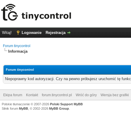
Witaj!
Logowanie
Rejestracja
Forum tinycontrol
Informacja
Forum tinycontrol
Niepoprawny kod autoryzacji. Czy na pewno próbujesz uruchomić tę funk
Ekipa forum
Kontakt
forum.tinycontrol.pl
Wróć do góry
Wersja bez grafiki
Polskie tłumaczenie © 2007-2026
Polski Support MyBB
Silnik forum
MyBB
, © 2002-2026
MyBB Group
.